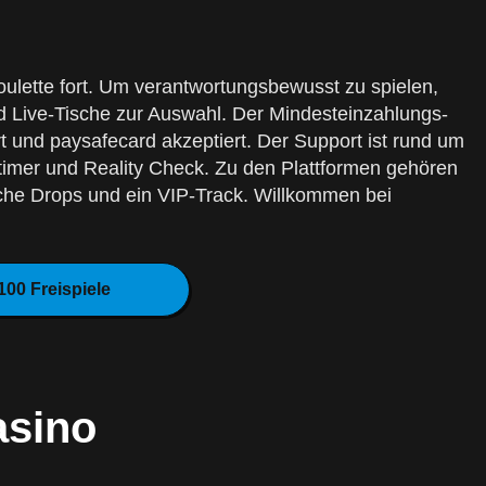
Roulette fort. Um verantwortungsbewusst zu spielen,
nd Live-Tische zur Auswahl. Der Mindesteinzahlungs-
 und paysafecard akzeptiert. Der Support ist rund um
stimer und Reality Check. Zu den Plattformen gehören
che Drops und ein VIP-Track. Willkommen bei
100 Freispiele
asino