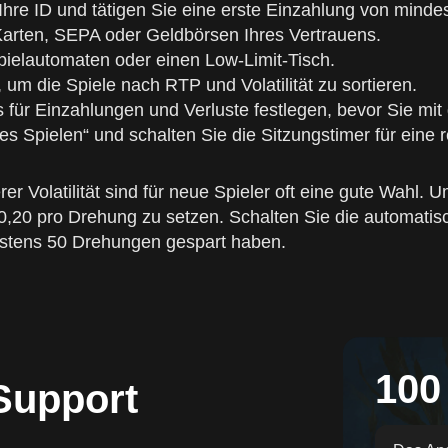
l Ihre ID und tätigen Sie eine erste Einzahlung von min
Karten, SEPA oder Geldbörsen Ihres Vertrauens.
elautomaten oder einen Low-Limit-Tisch.
um die Spiele nach RTP und Volatilität zu sortieren.
 für Einzahlungen und Verluste festlegen, bevor Sie mi
 Spielen“ und schalten Sie die Sitzungstimer für eine r
er Volatilität sind für neue Spieler oft eine gute Wahl.
0,20 pro Drehung zu setzen. Schalten Sie die automatisc
destens 50 Drehungen gespart haben.
100
Support