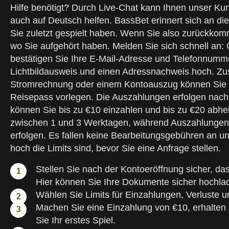
Hilfe benötigt? Durch Live-Chat kann Ihnen unser Ku
auch auf Deutsch helfen. BassBet erinnert sich an die 
Sie zuletzt gespielt haben. Wenn Sie also zurückko
wo Sie aufgehört haben. Melden Sie sich schnell an: 
bestätigen Sie Ihre E-Mail-Adresse und Telefonnumm
Lichtbildausweis und einen Adressnachweis hoch. Zu
Stromrechnung oder einem Kontoauszug können Sie 
Reisepass vorlegen. Die Auszahlungen erfolgen nach
können Sie bis zu €10 einzahlen und bis zu €20 abh
zwischen 1 und 3 Werktagen, während Auszahlungen au
erfolgen. Es fallen keine Bearbeitungsgebühren an un
hoch die Limits sind, bevor Sie eine Anfrage stellen.
Stellen Sie nach der Kontoeröffnung sicher, das
Hier können Sie Ihre Dokumente sicher hochla
Wählen Sie Limits für Einzahlungen, Verluste u
Machen Sie eine Einzahlung von €10, erhalten
Sie Ihr erstes Spiel.