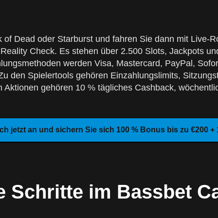
ok of Dead oder Starburst und fahren Sie dann mit Live-
e Reality Check. Es stehen über 2.500 Slots, Jackpots u
lungsmethoden werden Visa, Mastercard, PayPal, Sofort
Zu den Spielertools gehören Einzahlungslimits, Sitzung
n Aktionen gehören 10 % tägliches Cashback, wöchentli
ch jetzt an und sichern Sie sich 100 % Bonus bis zu €200 + 
e Schritte im Bassbet C