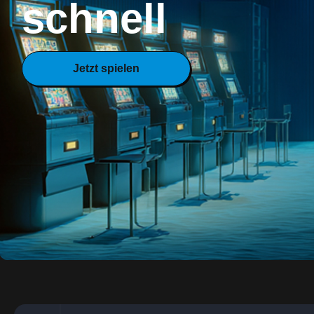
schnell
Jetzt spielen