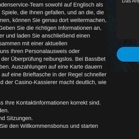
Das Ang
ndenservice-Team sowohl auf Englisch als
Spiele, die Ihnen gefallen, und an die, die
mmen, können Sie genau dort weitermachen,
Geben Sie die richtigen Informationen an,
er und laden Sie anschließend einen
sammen mit einer aktuellen
uns Ihren Personalausweis oder
 der Überprüfung reibungslos. Bei BassBet
eben. Auszahlungen auf eine Karte dauern
f eine Brieftasche in der Regel schneller
d der Casino-Kassierer macht deutlich, wie
s Ihre Kontaktinformationen korrekt sind.
den.
nd Sitzungen.
 Sie den Willkommensbonus und starten